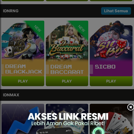
IDNRNG
Lihat Semua
NEW
NEW
PLAY
PLAY
PLAY
IDNMAX