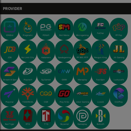
PROVIDER
FaChai
IDNSlot
Pragmatic
PGSoft
Slot Mania
Microgaming
PP Pop
JDB
Habanero
Spadegaming
PP 98% RTP
Penguin King
Jili Gaming
No Limit City
Stream N Spin
Playtech
5g Games
GMW
Manaplay
FastSpin
Luckysafe
Playstar
YGGDRASIL
CQ9
Play N Go
Joker Gaming
Live22
ClotPlay
Red Tiger
RTG
TTG
Skywind
Gameplay
Betsoft