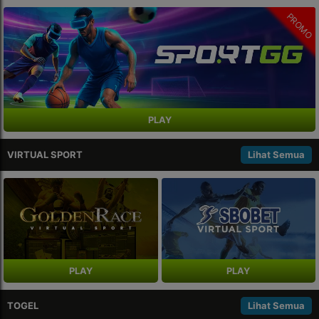
PROMO
PLAY
VIRTUAL SPORT
Lihat Semua
PLAY
PLAY
TOGEL
Lihat Semua