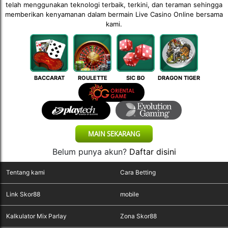
telah menggunakan teknologi terbaik, terkini, dan teraman sehingga
memberikan kenyamanan dalam bermain Live Casino Online bersama
kami.
BACCARAT
ROULETTE
SIC BO
DRAGON TIGER
MAIN SEKARANG
Belum punya akun?
Daftar disini
Tentang kami
Cara Betting
Link Skor88
mobile
Kalkulator Mix Parlay
Zona Skor88