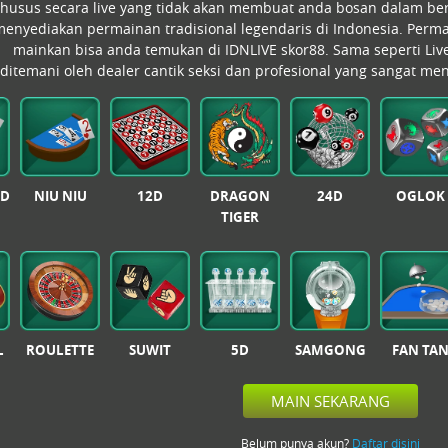
husus secara live yang tidak akan membuat anda bosan dalam be
menyediakan permainan tradisional legendaris di Indonesia. Perma
mainkan bisa anda temukan di IDNLIVE skor88. Sama seperti Live
ditemani oleh dealer cantik seksi dan profesional yang sangat men
ND
NIU NIU
12D
DRAGON
24D
OGLOK
TIGER
L
ROULETTE
SUWIT
5D
SAMGONG
FAN TA
MAIN SEKARANG
Belum punya akun?
Daftar disini