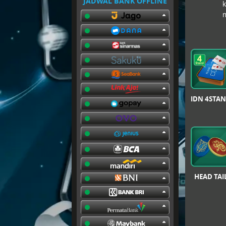
JADWAL BANK OFFLINE
k
IDN 4STA
HEAD TAI